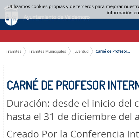
Saltar al contenido
Utilizamos cookies propias y de terceros para mejorar nuestr
CARNÉ DE PROFESOR INTERNACIONAL (TEACHER - ITIC) - JUVENTUD
información en
CAMINO DE MIGAS
Trámites
Trámites Municipales
Juventud
Carné de Profesor...
CARNÉ DE PROFESOR INTERN
Duración: desde el inicio de
hasta el 31 de diciembre del 
Creado Por la Conferencia Int