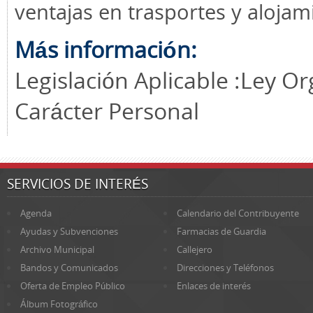
ventajas en trasportes y alojam
Más información:
Legislación Aplicable :Ley O
Carácter Personal
SERVICIOS DE INTERÉS
Agenda
Calendario del Contribuyente
Ayudas y Subvenciones
Farmacias de Guardia
Archivo Municipal
Callejero
Bandos y Comunicados
Direcciones y Teléfonos
Oferta de Empleo Público
Enlaces de interés
Álbum Fotográfico