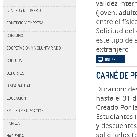
validez inter
CENTROS DE BARRIO
(joven, adult
entre el físico
COMERCIO Y EMPRESA
Solicitud del
CONSUMO
este tipo de
extranjero
COOPERACIÓN Y VOLUNTARIADO
CULTURA
DEPORTES
CARNÉ DE PR
DISCAPACIDAD
Duración: de
hasta el 31 d
EDUCACIÓN
Creado Por l
EMPLEO Y FORMACIÓN
Estudiantes (
FAMILIA
y descuentes
solicitarlos 
HACIENDA