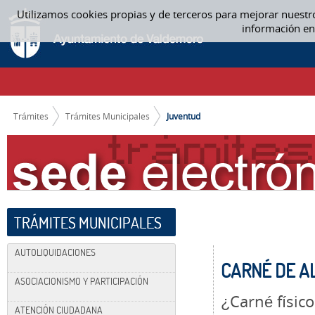
Saltar al contenido
Utilizamos cookies propias y de terceros para mejorar nuestr
JUVENTUD
información en
CAMINO DE MIGAS
Trámites
Trámites Municipales
Juventud
TRÁMITES MUNICIPALES
AUTOLIQUIDACIONES
CARNÉ DE A
ASOCIACIONISMO Y PARTICIPACIÓN
¿Carné físico
ATENCIÓN CIUDADANA