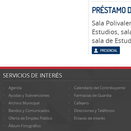
PRÉSTAMO D
Sala Polivale
Estudios, sal
sala de Estu
SERVICIOS DE INTERÉS
Agenda
Calendario del Contribuyente
Ayudas y Subvenciones
Farmacias de Guardia
Archivo Municipal
Callejero
Bandos y Comunicados
Direcciones y Teléfonos
Oferta de Empleo Público
Enlaces de interés
Álbum Fotográfico