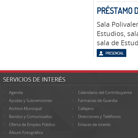
PRÉSTAMO D
Sala Polivale
Estudios, sal
sala de Estu
SERVICIOS DE INTERÉS
Agenda
Calendario del Contribuyente
Ayudas y Subvenciones
Farmacias de Guardia
Archivo Municipal
Callejero
Bandos y Comunicados
Direcciones y Teléfonos
Oferta de Empleo Público
Enlaces de interés
Álbum Fotográfico