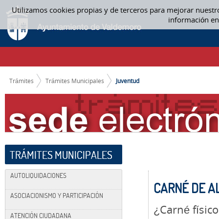
Saltar al contenido
Utilizamos cookies propias y de terceros para mejorar nuestr
JUVENTUD
información en
CAMINO DE MIGAS
Trámites
Trámites Municipales
Juventud
TRÁMITES MUNICIPALES
AUTOLIQUIDACIONES
CARNÉ DE A
ASOCIACIONISMO Y PARTICIPACIÓN
¿Carné físico
ATENCIÓN CIUDADANA