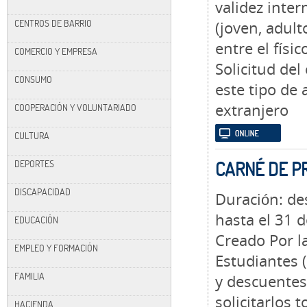
validez inter
CENTROS DE BARRIO
(joven, adult
entre el físico
COMERCIO Y EMPRESA
Solicitud del
CONSUMO
este tipo de
extranjero
COOPERACIÓN Y VOLUNTARIADO
CULTURA
DEPORTES
CARNÉ DE PR
DISCAPACIDAD
Duración: de
hasta el 31 d
EDUCACIÓN
Creado Por l
EMPLEO Y FORMACIÓN
Estudiantes (
FAMILIA
y descuentes
solicitarlos 
HACIENDA