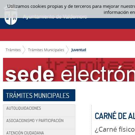
Saltar al contenido
Utilizamos cookies propias y de terceros para mejorar nuestr
JUVENTUD
información en
CAMINO DE MIGAS
Trámites
Trámites Municipales
Juventud
TRÁMITES MUNICIPALES
AUTOLIQUIDACIONES
CARNÉ DE A
ASOCIACIONISMO Y PARTICIPACIÓN
¿Carné físico
ATENCIÓN CIUDADANA