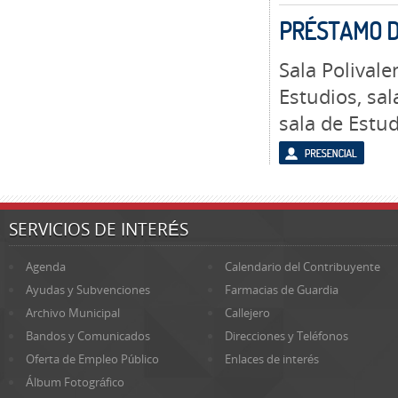
PRÉSTAMO D
Sala Polivale
Estudios, sal
sala de Estu
SERVICIOS DE INTERÉS
Agenda
Calendario del Contribuyente
Ayudas y Subvenciones
Farmacias de Guardia
Archivo Municipal
Callejero
Bandos y Comunicados
Direcciones y Teléfonos
Oferta de Empleo Público
Enlaces de interés
Álbum Fotográfico