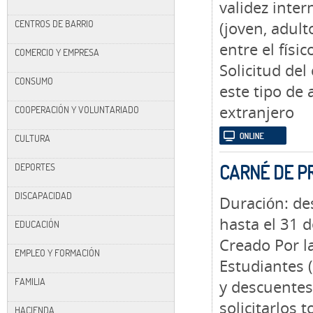
validez inter
CENTROS DE BARRIO
(joven, adult
entre el físico
COMERCIO Y EMPRESA
Solicitud del
CONSUMO
este tipo de
extranjero
COOPERACIÓN Y VOLUNTARIADO
CULTURA
DEPORTES
CARNÉ DE PR
DISCAPACIDAD
Duración: de
hasta el 31 d
EDUCACIÓN
Creado Por l
EMPLEO Y FORMACIÓN
Estudiantes (
FAMILIA
y descuentes
solicitarlos 
HACIENDA