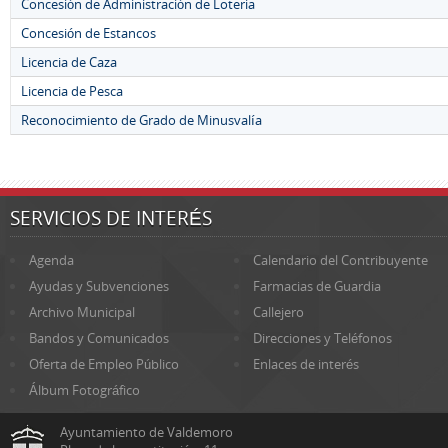
Concesión de Administración de Loteria
Concesión de Estancos
Licencia de Caza
Licencia de Pesca
Reconocimiento de Grado de Minusvalía
SERVICIOS DE INTERÉS
Agenda
Calendario del Contribuyente
Ayudas y Subvenciones
Farmacias de Guardia
Archivo Municipal
Callejero
Bandos y Comunicados
Direcciones y Teléfonos
Oferta de Empleo Público
Enlaces de interés
Álbum Fotográfico
Ayuntamiento de Valdemoro