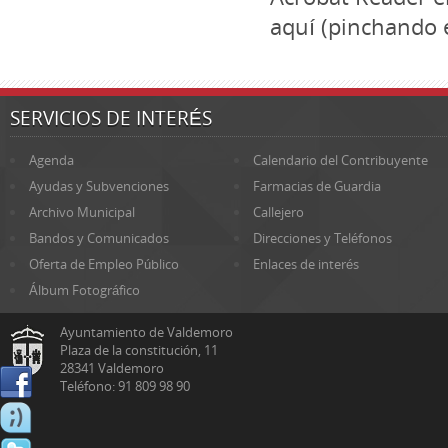
aquí (pinchando e
SERVICIOS DE INTERÉS
Agenda
Calendario del Contribuyente
Ayudas y Subvenciones
Farmacias de Guardia
Archivo Municipal
Callejero
Bandos y Comunicados
Direcciones y Teléfonos
Oferta de Empleo Público
Enlaces de interés
Álbum Fotográfico
Ayuntamiento de Valdemoro
Plaza de la constitución, 11
28341 Valdemoro
Teléfono: 91 809 98 90