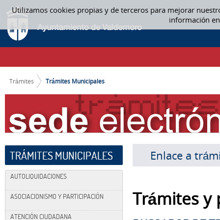
Saltar al contenido
Utilizamos cookies propias y de terceros para mejorar nuestr
TRÁMITES MUNICIPALES
información en
CAMINO DE MIGAS
Trámites
Trámites Municipales
Enlace a trám
TRÁMITES MUNICIPALES
AUTOLIQUIDACIONES
Trámites y
ASOCIACIONISMO Y PARTICIPACIÓN
ATENCIÓN CIUDADANA