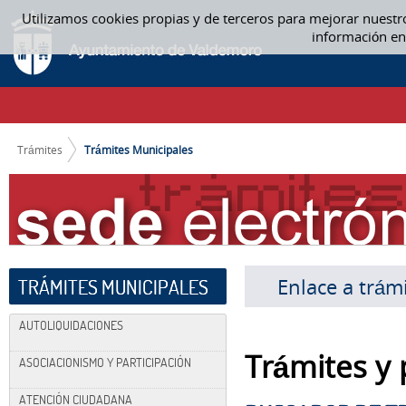
Saltar al contenido
Utilizamos cookies propias y de terceros para mejorar nuestr
TRÁMITES MUNICIPALES
información en
CAMINO DE MIGAS
Trámites
Trámites Municipales
Enlace a trám
TRÁMITES MUNICIPALES
AUTOLIQUIDACIONES
Trámites y
ASOCIACIONISMO Y PARTICIPACIÓN
ATENCIÓN CIUDADANA