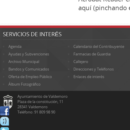
aquí (pinchando e
SERVICIOS DE INTERÉS
Agenda
Calendario del Contribuyente
Ayudas y Subvenciones
Farmacias de Guardia
Archivo Municipal
Callejero
Bandos y Comunicados
Direcciones y Teléfonos
Oferta de Empleo Público
Enlaces de interés
Álbum Fotográfico
Ayuntamiento de Valdemoro
Plaza de la constitución, 11
28341 Valdemoro
Teléfono: 91 809 98 90