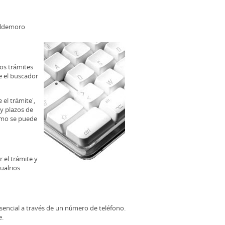
aldemoro
los trámites
e el buscador
el trámite',
 y plazos de
ómo se puede
 el trámite y
ualrios
esencial a través de un número de teléfono.
e.