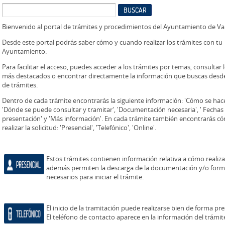
Bienvenido al portal de trámites y procedimientos del Ayuntamiento de V
Desde este portal podrás saber cómo y cuando realizar los trámites con tu
Ayuntamiento.
Para facilitar el acceso, puedes acceder a los trámites por temas, consultar 
más destacados o encontrar directamente la información que buscas desd
de trámites.
Dentro de cada trámite encontrarás la siguiente información: 'Cómo se hace 
'Dónde se puede consultar y tramitar', 'Documentación necesaria', ' Fechas
presentación' y 'Más información'. En cada trámite también encontrarás c
realizar la solicitud: 'Presencial', 'Telefónico', 'Online'.
Estos trámites contienen información relativa a cómo realizar
además permiten la descarga de la documentación y/o form
necesarios para iniciar el trámite.
El inicio de la tramitación puede realizarse bien de forma pr
El teléfono de contacto aparece en la información del trámit