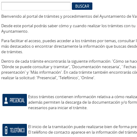
Bienvenido al portal de trámites y procedimientos del Ayuntamiento de V
Desde este portal podrás saber cómo y cuando realizar los trámites con tu
Ayuntamiento.
Para facilitar el acceso, puedes acceder a los trámites por temas, consultar 
más destacados o encontrar directamente la información que buscas desd
de trámites.
Dentro de cada trámite encontrarás la siguiente información: 'Cómo se hace 
'Dónde se puede consultar y tramitar', 'Documentación necesaria', ' Fechas
presentación' y 'Más información'. En cada trámite también encontrarás c
realizar la solicitud: 'Presencial', 'Telefónico', 'Online'.
Estos trámites contienen información relativa a cómo realizar
además permiten la descarga de la documentación y/o form
necesarios para iniciar el trámite.
El inicio de la tramitación puede realizarse bien de forma pr
El teléfono de contacto aparece en la información del trámit