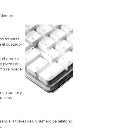
aldemoro
los trámites
e el buscador
el trámite',
 y plazos de
ómo se puede
 el trámite y
ualrios
esencial a través de un número de teléfono.
e.