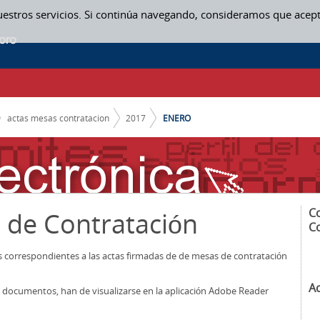
uestros servicios. Si continúa navegando, consideramos que acep
actas mesas contratacion
2017
ENERO
C
 de Contratación
C
os correspondientes a las actas firmadas de de mesas de contratación
A
los documentos, han de visualizarse en la aplicación Adobe Reader