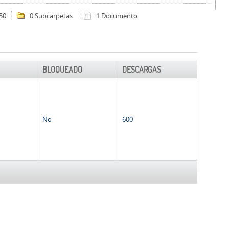
50
0 Subcarpetas
1 Documento
BLOQUEADO
DESCARGAS
No
600