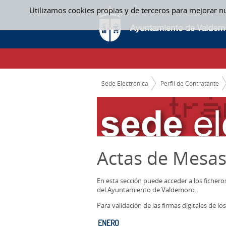
Saltar al contenido
Utilizamos cookies propias y de terceros para mejorar n
ENERO - ACTAS MESAS CONTRATACION
CAMINO DE MIGAS
Sede Electrónica
Perfil de Contratante
Actas de Mesas
En esta sección puede acceder a los ficher
del Ayuntamiento de Valdemoro.
Para validación de las firmas digitales de 
ENERO