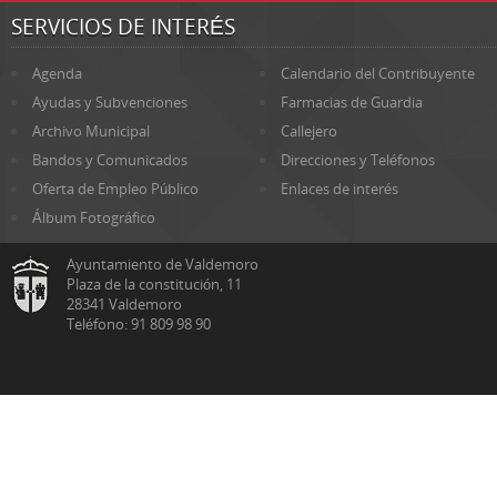
SERVICIOS DE INTERÉS
Agenda
Calendario del Contribuyente
Ayudas y Subvenciones
Farmacias de Guardia
Archivo Municipal
Callejero
Bandos y Comunicados
Direcciones y Teléfonos
Oferta de Empleo Público
Enlaces de interés
Álbum Fotográfico
Ayuntamiento de Valdemoro
Plaza de la constitución, 11
28341 Valdemoro
Teléfono: 91 809 98 90