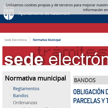
Saltar al contenido
Utilizamos cookies propias y de terceros para mejorar nuestr
NORMATIVA MUNICIPAL
información en
CAMINO DE MIGAS
Sede Electrónica
Normativa Municipal
Normativa municipal
BANDOS
Reglamentos
OBLIGACIÓN 
Bandos
PARCELAS Y 
Ordenanzas