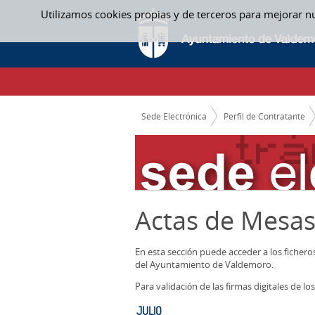
Saltar al contenido
Utilizamos cookies propias y de terceros para mejorar n
JULIO - ACTAS MESAS CONTRATACION
CAMINO DE MIGAS
Sede Electrónica
Perfil de Contratante
Actas de Mesas
En esta sección puede acceder a los ficher
del Ayuntamiento de Valdemoro.
Para validación de las firmas digitales de 
JULIO