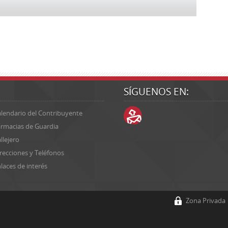
SÍGUENOS EN:
lendario del Contribuyente
rmacias de Guardia
llejero
recciones y Teléfonos
laces de interés
Zona Privada