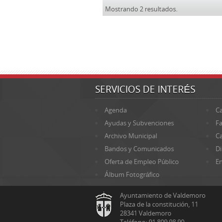
Mostrando 2 resultados.
SERVICIOS DE INTERÉS
Agenda
Ca
Ayudas y Subvenciones
Fa
Archivo Municipal
Ca
Bandos y Comunicados
Di
Oferta de Empleo Público
En
Álbum Fotográfico
Ayuntamiento de Valdemoro
Plaza de la constitución, 11
28341 Valdemoro
Teléfono: 91 809 98 90