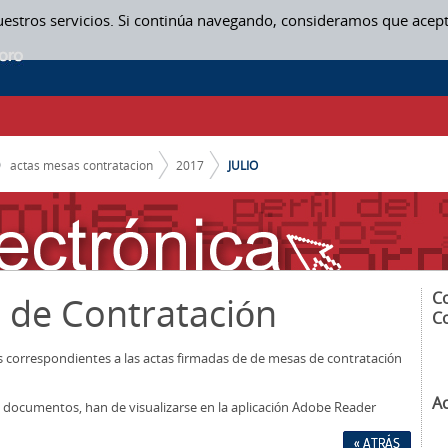
uestros servicios. Si continúa navegando, consideramos que acep
actas mesas contratacion
2017
JULIO
C
 de Contratación
C
os correspondientes a las actas firmadas de de mesas de contratación
A
los documentos, han de visualizarse en la aplicación Adobe Reader
« ATRÁS