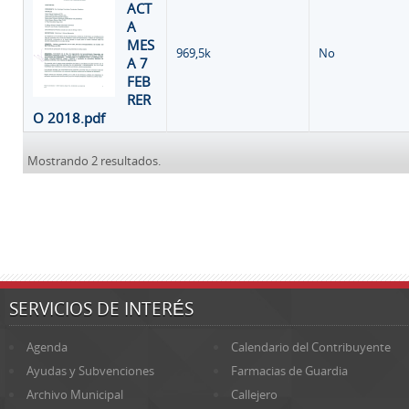
ACT
A
MES
969,5k
No
A 7
FEB
RER
O 2018.pdf
Mostrando 2 resultados.
SERVICIOS DE INTERÉS
Agenda
Calendario del Contribuyente
Ayudas y Subvenciones
Farmacias de Guardia
Archivo Municipal
Callejero