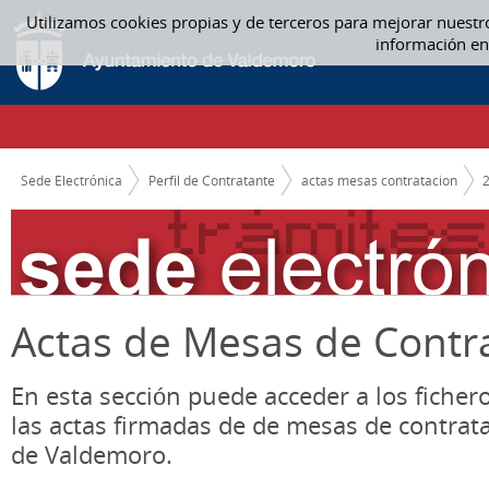
Saltar al contenido
Utilizamos cookies propias y de terceros para mejorar nuestr
FEBRERO - ACTAS MESAS CONTRATACION
información en
CAMINO DE MIGAS
Sede Electrónica
Perfil de Contratante
actas mesas contratacion
Actas de Mesas de Contr
En esta sección puede acceder a los ficher
las actas firmadas de de mesas de contrat
de Valdemoro.