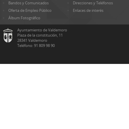
Bandos y Comunicados
Direcciones y Teléfonos
Oferta de Empleo Público
Enlaces de interés
Álbum Fotográfico
Ayuntamiento de Valdemoro
Plaza de la constitución, 11
28341 Valdemoro
Teléfono: 91 809 98 90