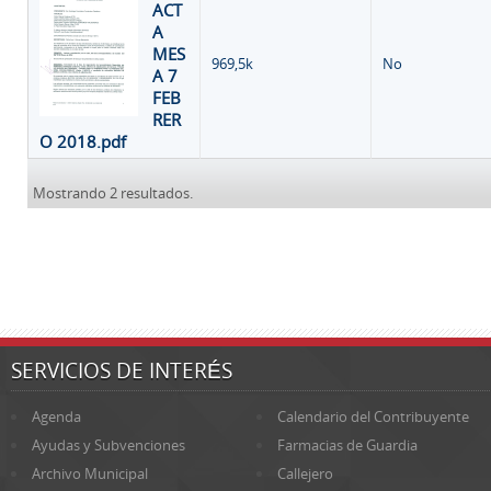
ACT
A
MES
969,5k
No
A 7
FEB
RER
O 2018.pdf
Mostrando 2 resultados.
SERVICIOS DE INTERÉS
Agenda
Calendario del Contribuyente
Ayudas y Subvenciones
Farmacias de Guardia
Archivo Municipal
Callejero