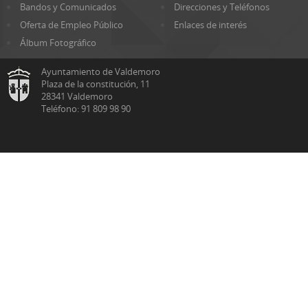
Bandos y Comunicados
Direcciones y Teléfonos
Oferta de Empleo Público
Enlaces de interés
Álbum Fotográfico
Ayuntamiento de Valdemoro
Plaza de la constitución, 11
28341 Valdemoro
Teléfono: 91 809 98 90