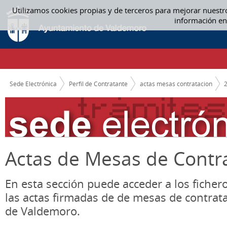
Saltar al contenido
Utilizamos cookies propias y de terceros para mejorar nuestr
FEBRERO - ACTAS MESAS CONTRATACION
información en
CAMINO DE MIGAS
Sede Electrónica
Perfil de Contratante
actas mesas contratacion
Actas de Mesas de Contr
En esta sección puede acceder a los ficher
las actas firmadas de de mesas de contrat
de Valdemoro.