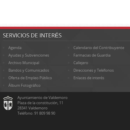
SERVICIOS DE INTERÉS
Agenda
Calendario del Contribuyente
Ayudas y Subvenciones
Farmacias de Guardia
Archivo Municipal
Callejero
Bandos y Comunicados
Direcciones y Teléfonos
Oferta de Empleo Público
Enlaces de interés
Álbum Fotográfico
Ayuntamiento de Valdemoro
Plaza de la constitución, 11
28341 Valdemoro
Teléfono: 91 809 98 90