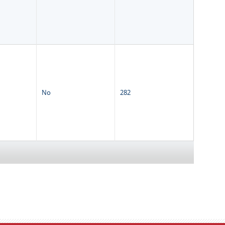
No
282