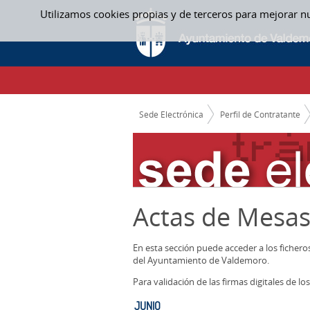
Saltar al contenido
Utilizamos cookies propias y de terceros para mejorar n
JUNIO - ACTAS MESAS CONTRATACION
CAMINO DE MIGAS
Sede Electrónica
Perfil de Contratante
Actas de Mesas
En esta sección puede acceder a los ficher
del Ayuntamiento de Valdemoro.
Para validación de las firmas digitales de 
JUNIO