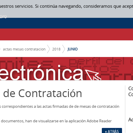
uestros servicios. Si continúa navegando, consideramos que acep
actas mesas contratacion
2018
JUNIO
C
 de Contratación
C
os correspondientes a las actas firmadas de de mesas de contratación
A
los documentos, han de visualizarse en la aplicación Adobe Reader
« ATRÁS