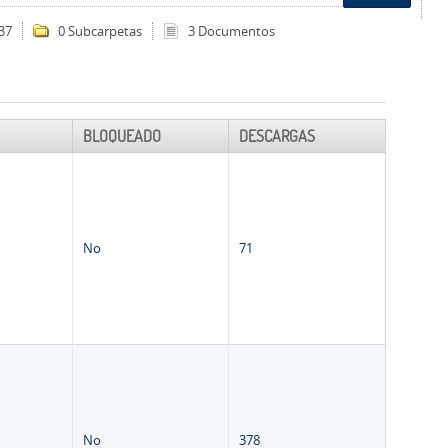
37
0 Subcarpetas
3 Documentos
BLOQUEADO
DESCARGAS
No
71
No
378