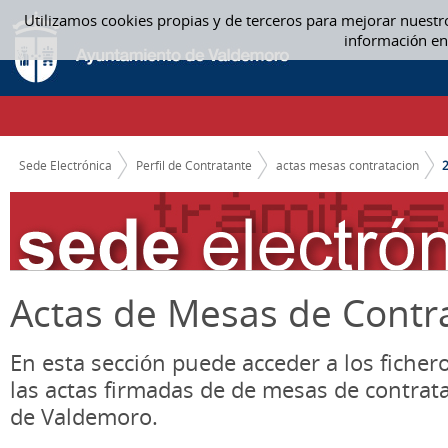
Saltar al contenido
Utilizamos cookies propias y de terceros para mejorar nuestr
2019 - ACTAS MESAS CONTRATACION
información en
CAMINO DE MIGAS
Sede Electrónica
Perfil de Contratante
actas mesas contratacion
Actas de Mesas de Contr
En esta sección puede acceder a los ficher
las actas firmadas de de mesas de contrat
de Valdemoro.