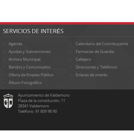
SERVICIOS DE INTERÉS
Agenda
Calendario del Contribuyente
Ayudas y Subvenciones
Farmacias de Guardia
Archivo Municipal
Callejero
Bandos y Comunicados
Direcciones y Teléfonos
Oferta de Empleo Público
Enlaces de interés
Álbum Fotográfico
Ayuntamiento de Valdemoro
Plaza de la constitución, 11
28341 Valdemoro
Teléfono: 91 809 98 90