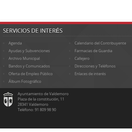
SERVICIOS DE INTERÉS
Agenda
Calendario del Contribuyente
Ayudas y Subvenciones
Farmacias de Guardia
Archivo Municipal
Callejero
Bandos y Comunicados
Direcciones y Teléfonos
Oferta de Empleo Público
Enlaces de interés
Álbum Fotográfico
Ayuntamiento de Valdemoro
Plaza de la constitución, 11
28341 Valdemoro
Teléfono: 91 809 98 90