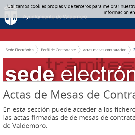
Saltar al contenido
Utilizamos cookies propias y de terceros para mejorar nuestr
2019 - ACTAS MESAS CONTRATACION
información en
CAMINO DE MIGAS
Sede Electrónica
Perfil de Contratante
actas mesas contratacion
Actas de Mesas de Contr
En esta sección puede acceder a los ficher
las actas firmadas de de mesas de contrat
de Valdemoro.