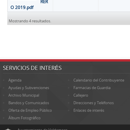
RER
O 2019.pdf
Mostrando 4 resultados.
SERVICIOS DE INTERÉS
Agenda
Calendario del Contribuyente
Ayudas y Subvenciones
Farmacias de Guardia
Archivo Municipal
Callejero
Bandos y Comunicados
Direcciones y Teléfonos
Oferta de Empleo Público
Enlaces de interés
Álbum Fotográfico
Ayuntamiento de Valdemoro