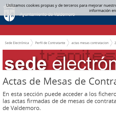
Saltar al contenido
Utilizamos cookies propias y de terceros para mejorar nuestr
02 FEBRERO - ACTAS MESAS CONTRATACION
información en
CAMINO DE MIGAS
Sede Electrónica
Perfil de Contratante
actas mesas contratacion
Actas de Mesas de Contr
En esta sección puede acceder a los ficher
las actas firmadas de de mesas de contrat
de Valdemoro.