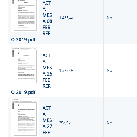
ACT
A
MES
1.435,4k
No
A 08
FEB
RER
O 2019.pdf
ACT
A
MES
1.378,0k
No
A 26
FEB
RER
O 2019.pdf
ACT
A
MES
354,9k
No
A 27
FEB