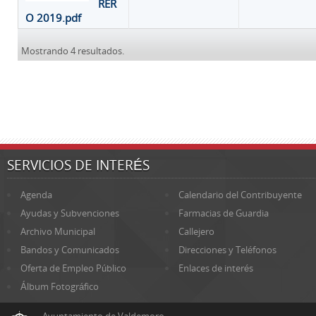
RER
O 2019.pdf
Mostrando 4 resultados.
SERVICIOS DE INTERÉS
Agenda
Calendario del Contribuyente
Ayudas y Subvenciones
Farmacias de Guardia
Archivo Municipal
Callejero
Bandos y Comunicados
Direcciones y Teléfonos
Oferta de Empleo Público
Enlaces de interés
Álbum Fotográfico
Ayuntamiento de Valdemoro