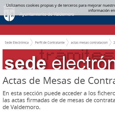
Saltar al contenido
Utilizamos cookies propias y de terceros para mejorar nuestr
02 FEBRERO - ACTAS MESAS CONTRATACION
información en
CAMINO DE MIGAS
Sede Electrónica
Perfil de Contratante
actas mesas contratacion
Actas de Mesas de Contr
En esta sección puede acceder a los ficher
las actas firmadas de de mesas de contrat
de Valdemoro.