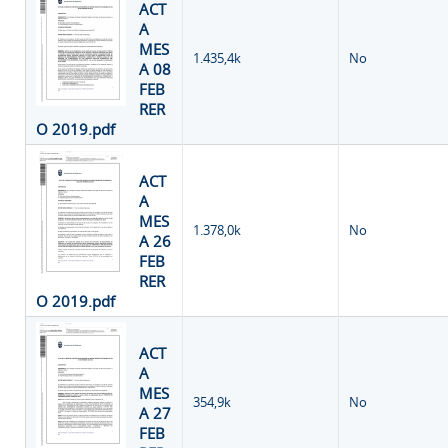
ACT
A
MES
1.435,4k
No
A 08
FEB
RER
O 2019.pdf
ACT
A
MES
1.378,0k
No
A 26
FEB
RER
O 2019.pdf
ACT
A
MES
354,9k
No
A 27
FEB