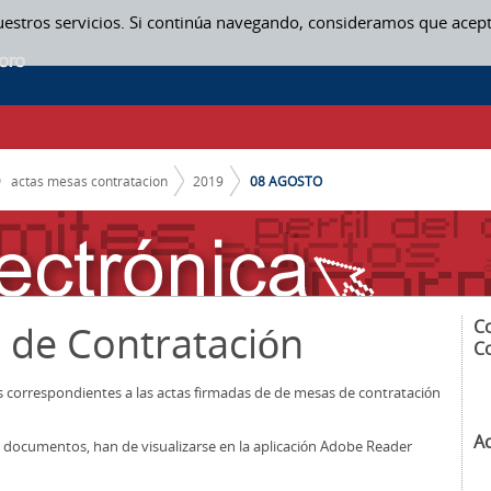
uestros servicios. Si continúa navegando, consideramos que acep
N
actas mesas contratacion
2019
08 AGOSTO
C
 de Contratación
C
os correspondientes a las actas firmadas de de mesas de contratación
A
los documentos, han de visualizarse en la aplicación Adobe Reader