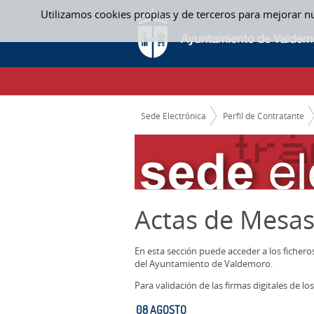
Saltar al contenido
Utilizamos cookies propias y de terceros para mejorar n
08 AGOSTO - ACTAS MESAS CONTRATACIO
CAMINO DE MIGAS
Sede Electrónica
Perfil de Contratante
Actas de Mesas
En esta sección puede acceder a los ficher
del Ayuntamiento de Valdemoro.
Para validación de las firmas digitales de 
08 AGOSTO