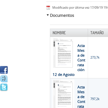
Modificado por última vez 17/09/19 19:
Documentos
NOMBRE
TAMAÑO
Acta
Mes
a de
273,7k
Cont
rata
ción
12 de Agosto
Acta
Mes
a de
797,2k
Cont
rata