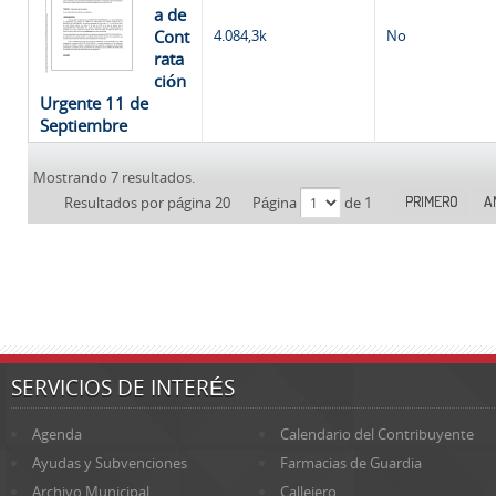
a de
Cont
4.084,3k
No
rata
ción
Urgente 11 de
Septiembre
Mostrando 7 resultados.
PRIMERO
A
Resultados por página 20
Página
de 1
SERVICIOS DE INTERÉS
Agenda
Calendario del Contribuyente
Ayudas y Subvenciones
Farmacias de Guardia
Archivo Municipal
Callejero