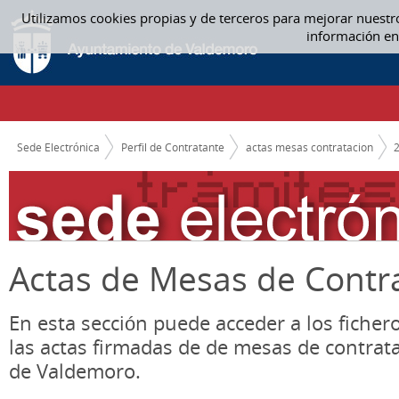
Saltar al contenido
Utilizamos cookies propias y de terceros para mejorar nuestr
09 SEPTIEMBRE - ACTAS MESAS CONTRATACION
información en
CAMINO DE MIGAS
Sede Electrónica
Perfil de Contratante
actas mesas contratacion
Actas de Mesas de Contr
En esta sección puede acceder a los ficher
las actas firmadas de de mesas de contrat
de Valdemoro.