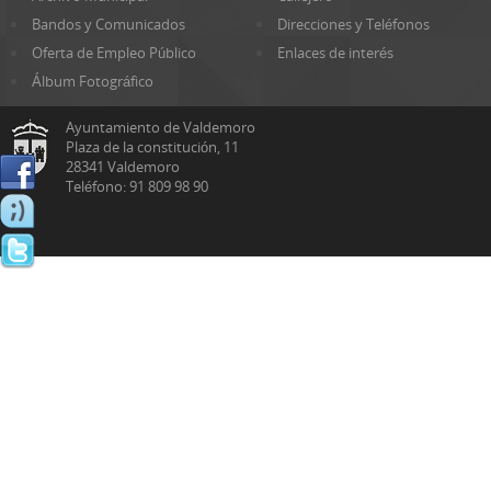
Bandos y Comunicados
Direcciones y Teléfonos
Oferta de Empleo Público
Enlaces de interés
Álbum Fotográfico
Ayuntamiento de Valdemoro
Plaza de la constitución, 11
28341 Valdemoro
Teléfono: 91 809 98 90