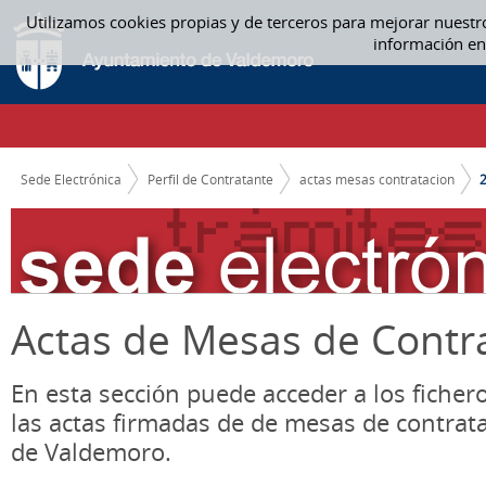
Saltar al contenido
Utilizamos cookies propias y de terceros para mejorar nuestr
2021 - ACTAS MESAS CONTRATACION
información en
CAMINO DE MIGAS
Sede Electrónica
Perfil de Contratante
actas mesas contratacion
Actas de Mesas de Contr
En esta sección puede acceder a los ficher
las actas firmadas de de mesas de contrat
de Valdemoro.