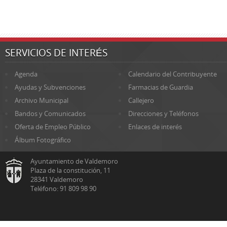
SERVICIOS DE INTERÉS
Agenda
Calendario del Contribuyente
Ayudas y Subvenciones
Farmacias de Guardia
Archivo Municipal
Callejero
Bandos y Comunicados
Direcciones y Teléfonos
Oferta de Empleo Público
Enlaces de interés
Álbum Fotográfico
Ayuntamiento de Valdemoro
Plaza de la constitución, 11
28341 Valdemoro
Teléfono: 91 809 98 90