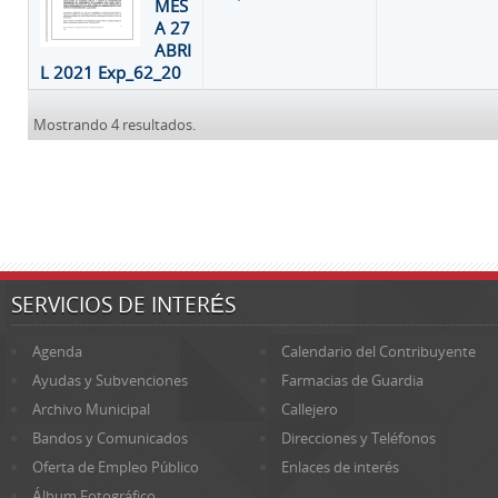
MES
A 27
ABRI
L 2021 Exp_62_20
Mostrando 4 resultados.
SERVICIOS DE INTERÉS
Agenda
Calendario del Contribuyente
Ayudas y Subvenciones
Farmacias de Guardia
Archivo Municipal
Callejero
Bandos y Comunicados
Direcciones y Teléfonos
Oferta de Empleo Público
Enlaces de interés
Álbum Fotográfico