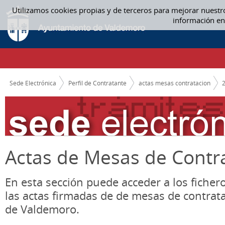
Saltar al contenido
Utilizamos cookies propias y de terceros para mejorar nuestr
04. ABRIL - ACTAS MESAS CONTRATACION
información en
CAMINO DE MIGAS
Sede Electrónica
Perfil de Contratante
actas mesas contratacion
Actas de Mesas de Contr
En esta sección puede acceder a los ficher
las actas firmadas de de mesas de contrat
de Valdemoro.