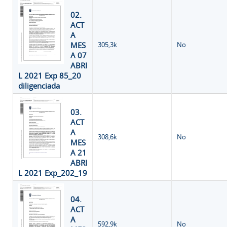
02.
ACT
A
MES
305,3k
No
A 07
ABRI
L 2021 Exp 85_20
diligenciada
03.
ACT
A
308,6k
No
MES
A 21
ABRI
L 2021 Exp_202_19
04.
ACT
A
592,9k
No