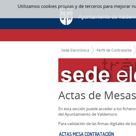
Saltar al contenido
Utilizamos cookies propias y de terceros para mejorar n
ACTAS MESA CONTRATACIÓN - ACTAS ME
CAMINO DE MIGAS
Sede Electrónica
Perfil de Contratante
Actas de Mesas
En esta sección puede acceder a los ficher
del Ayuntamiento de Valdemoro.
Para validación de las firmas digitales de 
ACTAS MESA CONTRATACIÓN