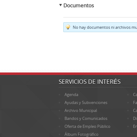
Documentos
No hay documentos ni archivos mul
SERVICIOS DE INTERÉS
Agenda
Ca
Ayudas y Subvenciones
Fa
Archivo Municipal
Ca
Bandos y Comunicados
Di
Oferta de Empleo Público
En
Álbum Fotográfico