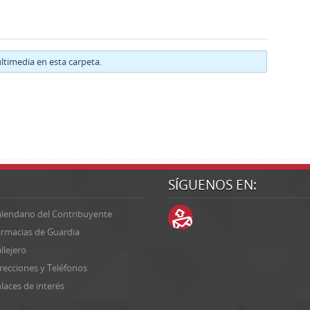
timedia en esta carpeta.
SÍGUENOS EN:
lendario del Contribuyente
rmacias de Guardia
llejero
recciones y Teléfonos
laces de interés