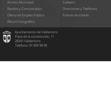
Archivo Municipal
Callejero
Bandos y Comunicados
Direcciones y Teléfonos
Oferta de Empleo Público
Enlaces de interés
Álbum Fotográfico
Ayuntamiento de Valdemoro
Plaza de la constitución, 11
28341 Valdemoro
Teléfono: 91 809 98 90