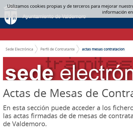
Saltar al contenido
Utilizamos cookies propias y de terceros para mejorar nuestr
ACTAS MESA CONTRATACIÓN - ACTAS MESAS CONTRATACION
información en
CAMINO DE MIGAS
Sede Electrónica
Perfil de Contratante
actas mesas contratacion
Actas de Mesas de Contr
En esta sección puede acceder a los ficher
las actas firmadas de de mesas de contrat
de Valdemoro.