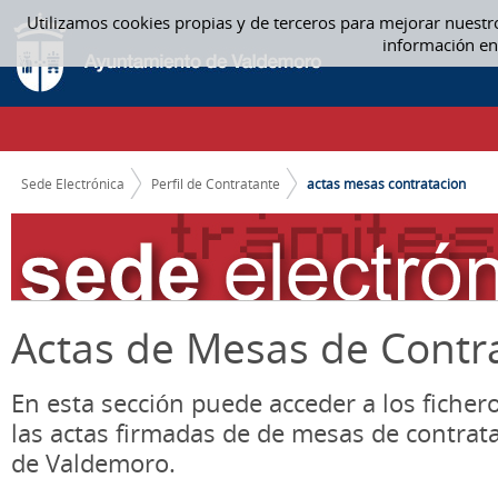
Saltar al contenido
Utilizamos cookies propias y de terceros para mejorar nuestr
ACTAS MESA CONTRATACIÓN - ACTAS MESAS CONTRATACION
información en
CAMINO DE MIGAS
Sede Electrónica
Perfil de Contratante
actas mesas contratacion
Actas de Mesas de Contr
En esta sección puede acceder a los ficher
las actas firmadas de de mesas de contrat
de Valdemoro.