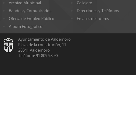
Archivo Municipal
Callejero
Bandos y Comunicados
Direcciones y Teléfonos
Oferta de Empleo Público
Enlaces de interés
Álbum Fotográfico
Ayuntamiento de Valdemoro
Plaza de la constitución, 11
28341 Valdemoro
Teléfono: 91 809 98 90