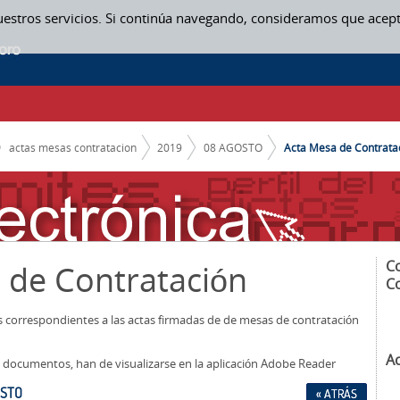
uestros servicios. Si continúa navegando, consideramos que acep
actas mesas contratacion
2019
08 AGOSTO
Acta Mesa de Contratac
C
 de Contratación
C
os correspondientes a las actas firmadas de de mesas de contratación
A
los documentos, han de visualizarse en la aplicación Adobe Reader
OSTO
« ATRÁS