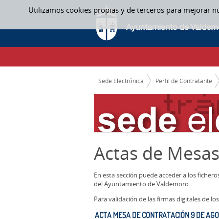
Saltar al contenido
Utilizamos cookies propias y de terceros para mejorar n
ACTAS MESAS CONTRATACION
CAMINO DE MIGAS
Sede Electrónica
Perfil de Contratante
Actas de Mesas
En esta sección puede acceder a los ficher
del Ayuntamiento de Valdemoro.
Para validación de las firmas digitales de 
ACTA MESA DE CONTRATACIÓN 9 DE AG