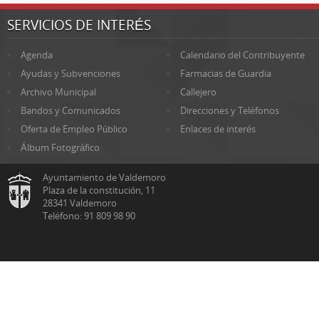
SERVICIOS DE INTERÉS
Agenda
Calendario del Contribuyente
Ayudas y Subvenciones
Farmacias de Guardia
Archivo Municipal
Callejero
Bandos y Comunicados
Direcciones y Teléfonos
Oferta de Empleo Público
Enlaces de interés
Álbum Fotográfico
Ayuntamiento de Valdemoro
Plaza de la constitución, 11
28341 Valdemoro
Teléfono: 91 809 98 90