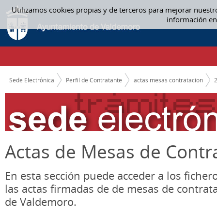
Saltar al contenido
Utilizamos cookies propias y de terceros para mejorar nuestr
ACTAS MESAS CONTRATACION
información en
CAMINO DE MIGAS
Sede Electrónica
Perfil de Contratante
actas mesas contratacion
Actas de Mesas de Contr
En esta sección puede acceder a los ficher
las actas firmadas de de mesas de contrat
de Valdemoro.