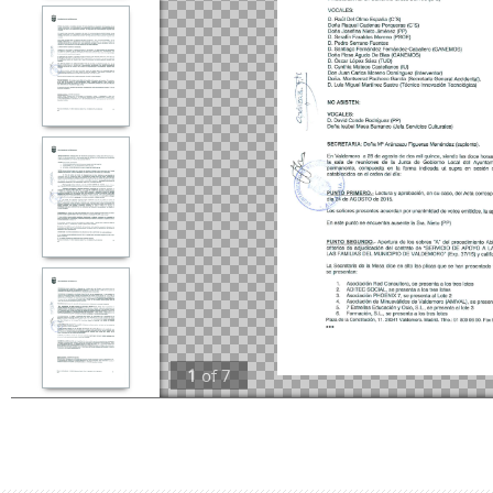
1
of
7