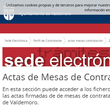
Saltar al contenido
Utilizamos cookies propias y de terceros para mejorar nuestr
ACTAS MESAS CONTRATACION
información en
CAMINO DE MIGAS
Sede Electrónica
Perfil de Contratante
actas mesas contratacion
Actas de Mesas de Contr
En esta sección puede acceder a los ficher
las actas firmadas de de mesas de contrat
de Valdemoro.