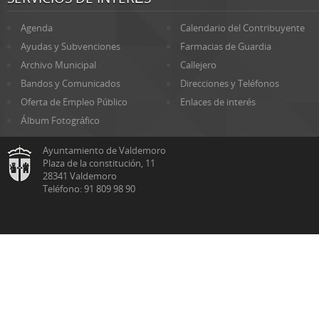
Agenda
Calendario del Contribuyente
Ayudas y Subvenciones
Farmacias de Guardia
Archivo Municipal
Callejero
Bandos y Comunicados
Direcciones y Teléfonos
Oferta de Empleo Público
Enlaces de interés
Álbum Fotográfico
Ayuntamiento de Valdemoro
Plaza de la constitución, 11
28341 Valdemoro
Teléfono: 91 809 98 90