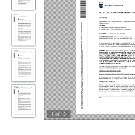
1
of
18