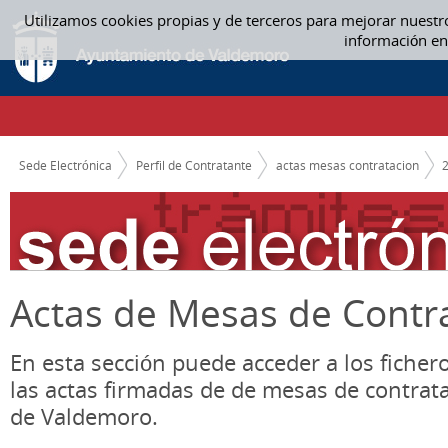
Saltar al contenido
Utilizamos cookies propias y de terceros para mejorar nuestr
ACTAS MESAS CONTRATACION
información en
CAMINO DE MIGAS
Sede Electrónica
Perfil de Contratante
actas mesas contratacion
Actas de Mesas de Contr
En esta sección puede acceder a los ficher
las actas firmadas de de mesas de contrat
de Valdemoro.