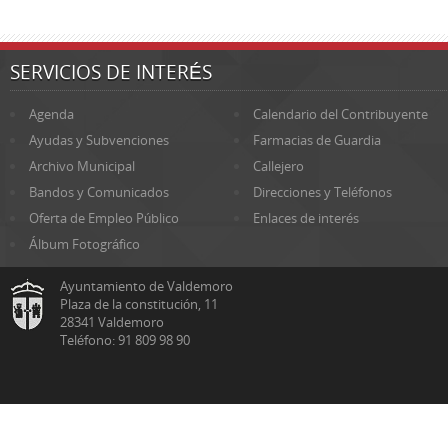
SERVICIOS DE INTERÉS
Agenda
Calendario del Contribuyente
Ayudas y Subvenciones
Farmacias de Guardia
Archivo Municipal
Callejero
Bandos y Comunicados
Direcciones y Teléfonos
Oferta de Empleo Público
Enlaces de interés
Álbum Fotográfico
Ayuntamiento de Valdemoro
Plaza de la constitución, 11
28341 Valdemoro
Teléfono: 91 809 98 90