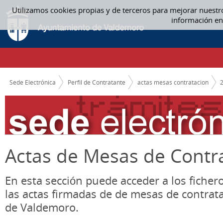
Saltar al contenido
Utilizamos cookies propias y de terceros para mejorar nuestr
ACTAS MESAS CONTRATACION
información en
CAMINO DE MIGAS
Sede Electrónica
Perfil de Contratante
actas mesas contratacion
Actas de Mesas de Contr
En esta sección puede acceder a los ficher
las actas firmadas de de mesas de contrat
de Valdemoro.