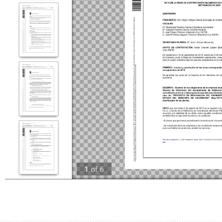
1
of
6