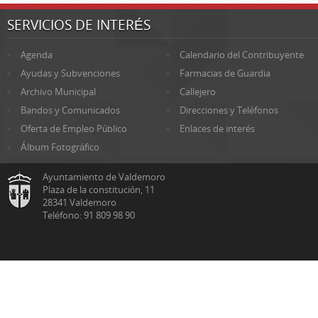
SERVICIOS DE INTERÉS
Agenda
Calendario del Contribuyente
Ayudas y Subvenciones
Farmacias de Guardia
Archivo Municipal
Callejero
Bandos y Comunicados
Direcciones y Teléfonos
Oferta de Empleo Público
Enlaces de interés
Álbum Fotográfico
Ayuntamiento de Valdemoro
Plaza de la constitución, 11
28341 Valdemoro
Teléfono: 91 809 98 90