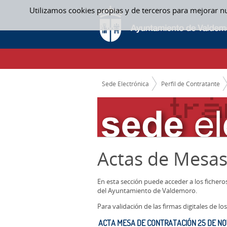
Saltar al contenido
Utilizamos cookies propias y de terceros para mejorar n
ACTAS MESAS CONTRATACION
CAMINO DE MIGAS
Sede Electrónica
Perfil de Contratante
Actas de Mesas
En esta sección puede acceder a los ficher
del Ayuntamiento de Valdemoro.
Para validación de las firmas digitales de 
ACTA MESA DE CONTRATACIÓN 25 DE N