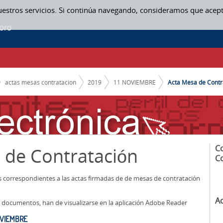
uestros servicios. Si continúa navegando, consideramos que acep
actas mesas contratacion
2019
11 NOVIEMBRE
Acta Mesa de Contra
C
 de Contratación
C
os correspondientes a las actas firmadas de de mesas de contratación
A
los documentos, han de visualizarse en la aplicación Adobe Reader
OVIEMBRE