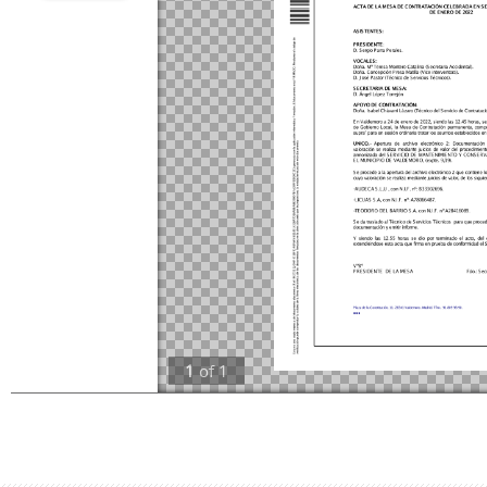
1
of
1