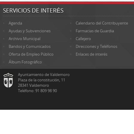
SERVICIOS DE INTERÉS
Agenda
Calendario del Contribuyente
Ayudas y Subvenciones
Farmacias de Guardia
Archivo Municipal
Callejero
Bandos y Comunicados
Direcciones y Teléfonos
Oferta de Empleo Público
Enlaces de interés
Álbum Fotográfico
Ayuntamiento de Valdemoro
Plaza de la constitución, 11
28341 Valdemoro
Teléfono: 91 809 98 90