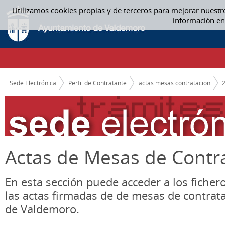
Saltar al contenido
Utilizamos cookies propias y de terceros para mejorar nuestr
ACTAS MESAS CONTRATACION
información en
CAMINO DE MIGAS
Sede Electrónica
Perfil de Contratante
actas mesas contratacion
Actas de Mesas de Contr
En esta sección puede acceder a los ficher
las actas firmadas de de mesas de contrat
de Valdemoro.