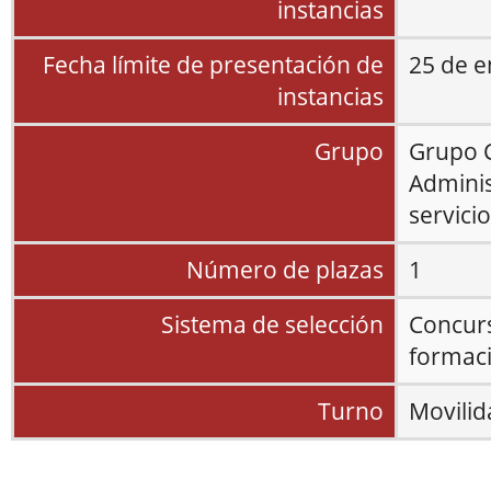
instancias
Fecha límite de presentación de
25 de e
instancias
Grupo
Grupo
Adminis
servici
Número de plazas
1
Sistema de selección
Concurs
formaci
Turno
Movilid