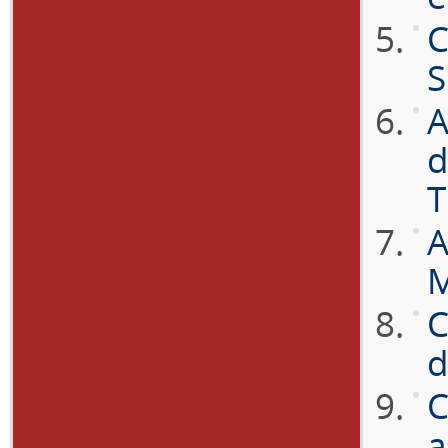
C
S
A
d
T
A
M
C
d
C
a