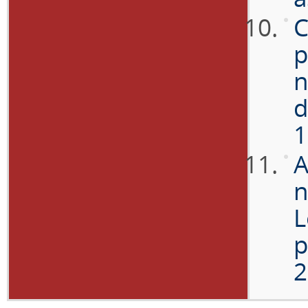
C
p
n
d
1
A
n
L
p
2