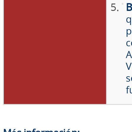
B
q
p
c
A
V
s
f