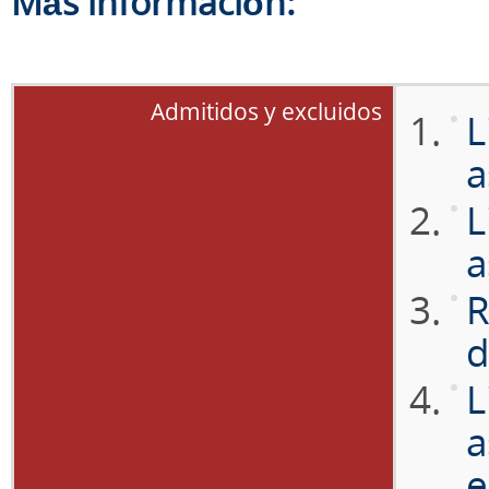
Más información:
Admitidos y excluidos
L
a
L
a
R
d
L
a
e