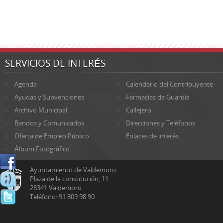
SERVICIOS DE INTERÉS
Agenda
Calendario del Contribuyente
Ayudas y Subvenciones
Farmacias de Guardia
Archivo Municipal
Callejero
Bandos y Comunicados
Direcciones y Teléfonos
Oferta de Empleo Público
Enlaces de interés
Álbum Fotográfico
Ayuntamiento de Valdemoro
Plaza de la constitución, 11
28341 Valdemoro
Teléfono: 91 809 98 90