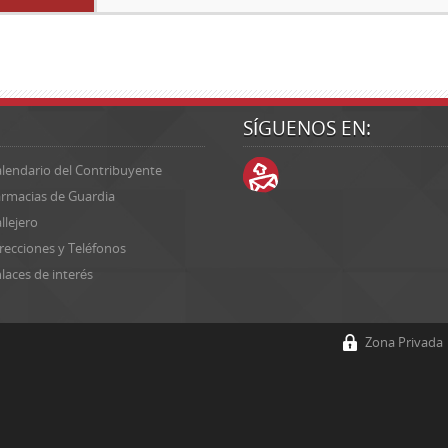
SÍGUENOS EN:
lendario del Contribuyente
rmacias de Guardia
llejero
recciones y Teléfonos
laces de interés
Zona Privada