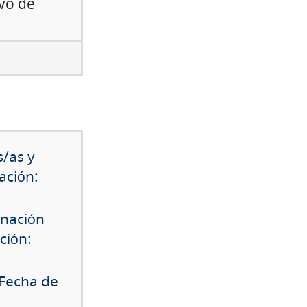
ivo de
s/as y
ación:
gnación
ción:
 Fecha de