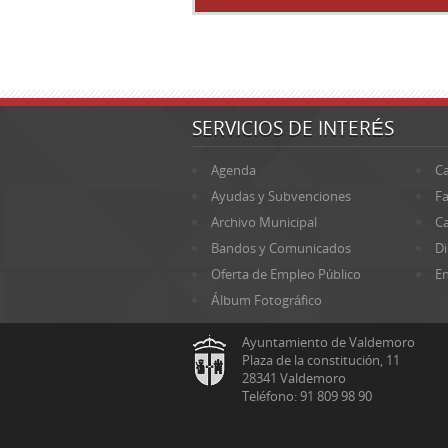
SERVICIOS DE INTERÉS
Agenda
Ca
Ayudas y Subvenciones
Fa
Archivo Municipal
Ca
Bandos y Comunicados
Di
Oferta de Empleo Público
En
Álbum Fotográfico
Ayuntamiento de Valdemoro
Plaza de la constitución, 11
28341 Valdemoro
Teléfono: 91 809 98 90