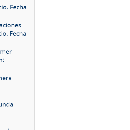
cio. Fecha
uaciones
cio. Fecha
rimer
n:
mera
gunda