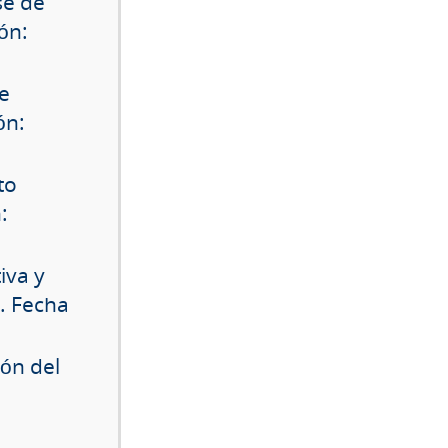
ase de
ón:
de
ón:
to
:
iva y
. Fecha
ión del