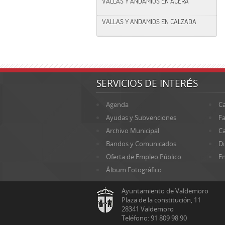
VALLAS Y ANDAMIOS EN ACERA
VALLAS Y ANDAMIOS EN CALZADA
SERVICIOS DE INTERÉS
Agenda
Ca
Ayudas y Subvenciones
Fa
Archivo Municipal
Ca
Bandos y Comunicados
Di
Oferta de Empleo Público
En
Álbum Fotográfico
Ayuntamiento de Valdemoro
Plaza de la constitución, 11
28341 Valdemoro
Teléfono: 91 809 98 90