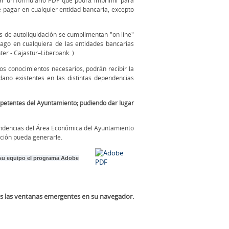
nar un formulario PDF que podrá imprimir para
e pagar en cualquier entidad bancaria, excepto
 de autoliquidación se cumplimentan "on line"
ago en cualquiera de las entidades bancarias
er - Cajastur–Liberbank. )
os conocimientos necesarios, podrán recibir la
dano existentes en las distintas dependencias
mpetentes del Ayuntamiento; pudiendo dar lugar
ependencias del Área Económica del Ayuntamiento
ación pueda generarle.
 su equipo el programa Adobe
das las ventanas emergentes en su navegador.