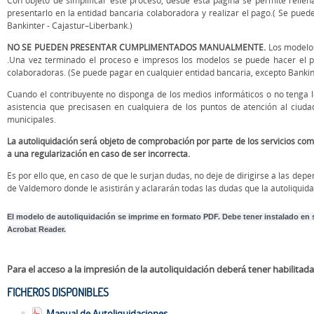
Con objeto de simplificar este proceso, desde esta página se permite relle
presentarlo en la entidad bancaria colaboradora y realizar el pago.( Se pued
Bankinter - Cajastur–Liberbank.)
NO SE PUEDEN PRESENTAR CUMPLIMENTADOS MANUALMENTE.
Los modelos
.Una vez terminado el proceso e impresos los modelos se puede hacer el p
colaboradoras. (Se puede pagar en cualquier entidad bancaria, excepto Bankint
Cuando el contribuyente no disponga de los medios informáticos o no tenga l
asistencia que precisasen en cualquiera de los puntos de atención al ciuda
municipales.
La autoliquidación será objeto de comprobación por parte de los servicios co
a una regularización en caso de ser incorrecta.
Es por ello que, en caso de que le surjan dudas, no deje de dirigirse a las d
de Valdemoro donde le asistirán y aclararán todas las dudas que la autoliquid
El modelo de autoliquidación se imprime en formato PDF. Debe tener instalado en
Acrobat Reader.
Para el acceso a la impresión de la autoliquidación deberá tener habilita
FICHEROS DISPONIBLES
Manual de Autoliquidaciones