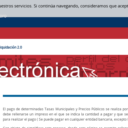
uestros servicios. Si continúa navegando, consideramos que acep
iquidación 2.0
El pago de determinadas Tasas Municipales y Precios Públicos se realiza por
debe rellenarse un impreso en el que se indica la cantidad a pagar y que se
para realizar el pago ( Se puede pagar en cualquier entidad bancaria, excepto 