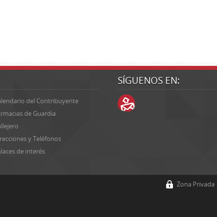
SÍGUENOS EN:
lendario del Contribuyente
rmacias de Guardia
llejero
recciones y Teléfonos
laces de interés
Zona Privada