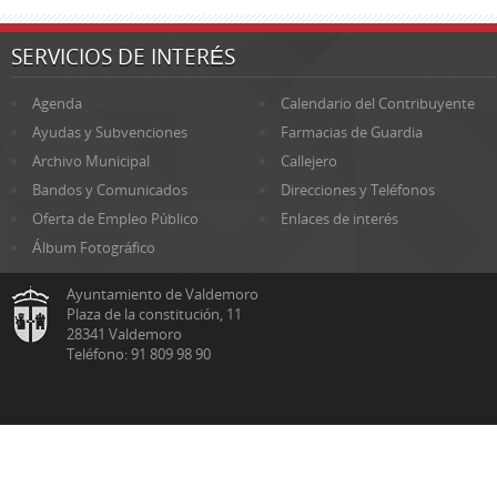
SERVICIOS DE INTERÉS
Agenda
Calendario del Contribuyente
Ayudas y Subvenciones
Farmacias de Guardia
Archivo Municipal
Callejero
Bandos y Comunicados
Direcciones y Teléfonos
Oferta de Empleo Público
Enlaces de interés
Álbum Fotográfico
Ayuntamiento de Valdemoro
Plaza de la constitución, 11
28341 Valdemoro
Teléfono: 91 809 98 90