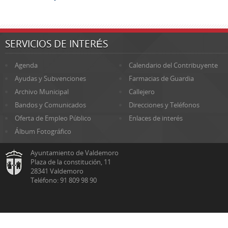
SERVICIOS DE INTERÉS
Agenda
Calendario del Contribuyente
Ayudas y Subvenciones
Farmacias de Guardia
Archivo Municipal
Callejero
Bandos y Comunicados
Direcciones y Teléfonos
Oferta de Empleo Público
Enlaces de interés
Álbum Fotográfico
Ayuntamiento de Valdemoro
Plaza de la constitución, 11
28341 Valdemoro
Teléfono: 91 809 98 90