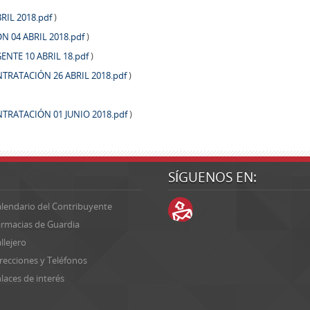
RIL 2018.pdf
)
 04 ABRIL 2018.pdf
)
NTE 10 ABRIL 18.pdf
)
RATACIÓN 26 ABRIL 2018.pdf
)
RATACIÓN 01 JUNIO 2018.pdf
)
SÍGUENOS EN:
lendario del Contribuyente
rmacias de Guardia
llejero
recciones y Teléfonos
laces de interés