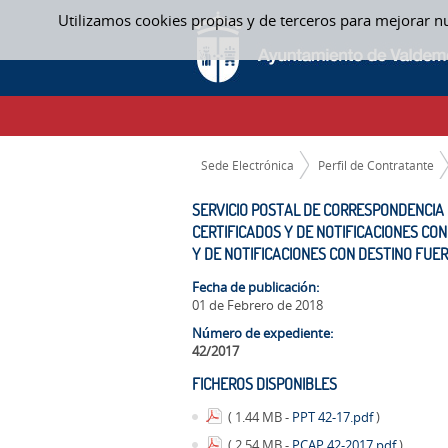
Saltar al contenido
Utilizamos cookies propias y de terceros para mejorar n
SERVICIO POSTAL DE CORRESPONDENCIA O
NOTIFICACIONES CON DESTINO MUNICIPIO
MUNICIPIO DE VALDEMORO - EXPEDIENTE
CAMINO DE MIGAS
Sede Electrónica
Perfil de Contratante
SERVICIO POSTAL DE CORRESPONDENCIA O
CERTIFICADOS Y DE NOTIFICACIONES CON
Y DE NOTIFICACIONES CON DESTINO FUE
Fecha de publicación:
01 de Febrero de 2018
Número de expediente:
42/2017
FICHEROS DISPONIBLES
( 1.44 MB -
PPT 42-17.pdf
)
( 2.54 MB -
PCAP 42-2017.pdf
)