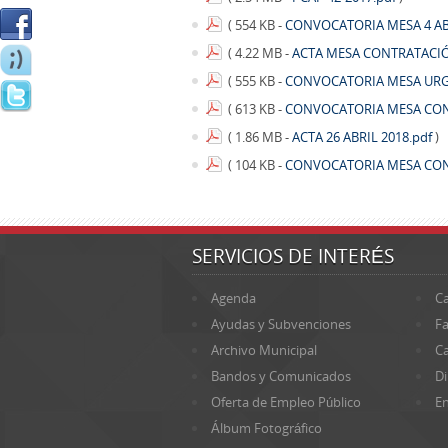
( 554 KB -
CONVOCATORIA MESA 4 AB
( 4.22 MB -
ACTA MESA CONTRATACIÓN
( 555 KB -
CONVOCATORIA MESA URGE
( 613 KB -
CONVOCATORIA MESA CONT
( 1.86 MB -
ACTA 26 ABRIL 2018.pdf
)
( 104 KB -
CONVOCATORIA MESA CONT
SERVICIOS DE INTERÉS
Agenda
Ca
Ayudas y Subvenciones
Fa
Archivo Municipal
Ca
Bandos y Comunicados
Di
Oferta de Empleo Público
En
Álbum Fotográfico