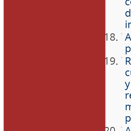
c
d
i
A
p
R
c
y
r
m
p
A