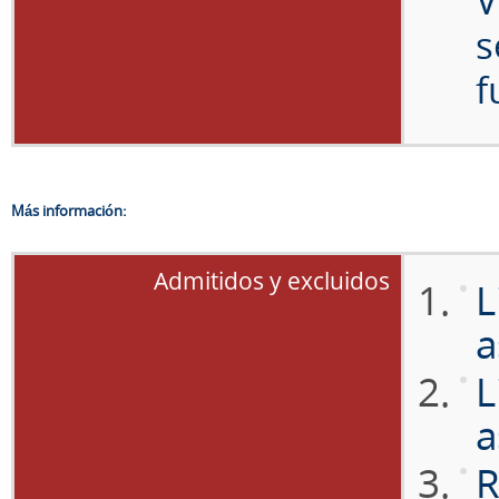
V
s
f
Más información:
Admitidos y excluidos
L
a
L
a
R