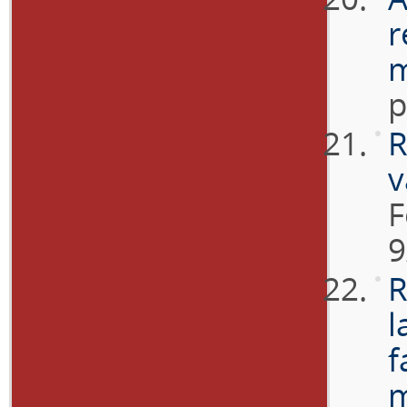
r
m
p
R
v
F
9
R
l
f
m