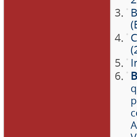
B
(
C
(
I
B
q
p
c
A