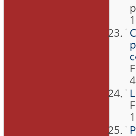
p
1
C
p
c
F
4
L
F
1
P