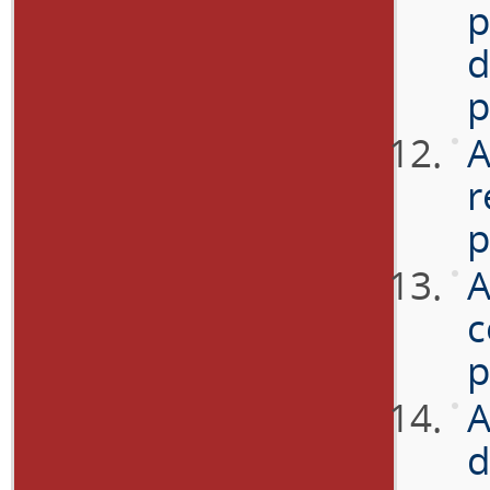
p
d
p
A
r
p
A
c
p
A
d