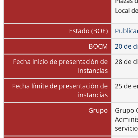
Plazas d
Local d
Estado (BOE)
Publica
BOCM
20 de d
Fecha inicio de presentación de
28 de d
instancias
Fecha límite de presentación de
25 de e
instancias
Grupo
Grupo
Adminis
servici