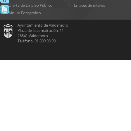
Oferta de Empleo Público
Enlaces de interés
Álbum Fotográfico
Ayuntamiento de Valdemoro
Plaza de la constitución, 11
28341 Valdemoro
Teléfono: 91 809 98 90