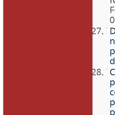
F
0
D
n
p
d
C
p
c
p
p