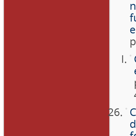
n
f
e
p
C
d
f