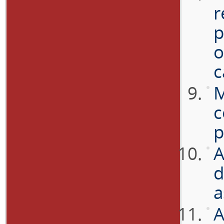
r
p
o
c
M
c
p
A
d
a
A