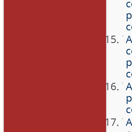
c
p
c
A
c
p
c
A
p
c
A