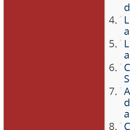
d
L
a
L
a
C
S
A
d
a
C