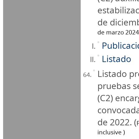
estabiliza
de diciemb
de marzo 2024,
Publicac
Listado
Listado pr
pruebas se
(C2) encar
convocada
de 2022. (
inclusive )