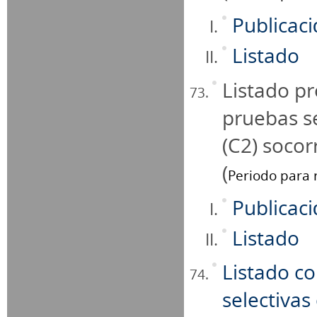
Publicac
Listado
Listado pr
pruebas se
(C2) socor
(
Periodo para r
Publicac
Listado
Listado c
selectivas