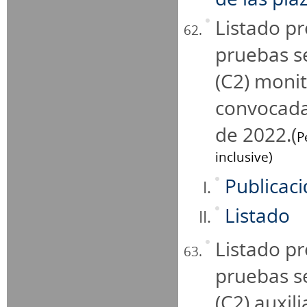
Listado pr
pruebas se
(C2) monit
convocada
de 2022.(
P
inclusive)
Publicac
Listado
Listado pr
pruebas se
(C2) auxil