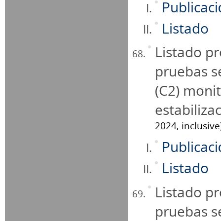
Publicac
Listado
Listado pr
pruebas se
(C2) monit
estabiliza
2024, inclusive
Publicac
Listado
Listado pr
pruebas se