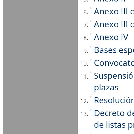
Anexo III 
Anexo III 
Anexo IV
Bases espe
Convocato
Suspensión
plazas
Resolució
Decreto de
de listas 