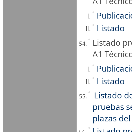
A1 Técnico
Publicac
Listado
Listado pr
A1 Técnic
Publicac
Listado
Listado de
pruebas se
plazas del
Listado p