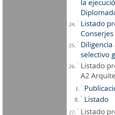
la ejecuci
Diplomado
Listado pr
Conserjes
Diligencia
selectivo 
Listado pr
A2 Arquit
Publicac
Listado
Listado pr