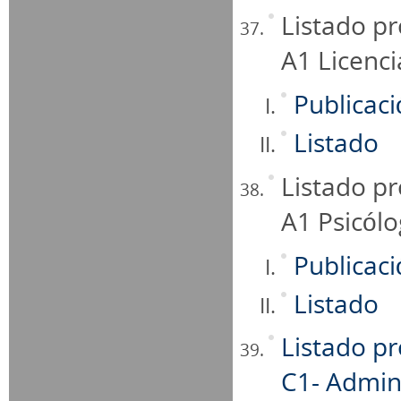
Listado pr
A1 Licenc
Publicac
Listado
Listado pr
A1 Psicól
Publicac
Listado
Listado pr
C1- Admini