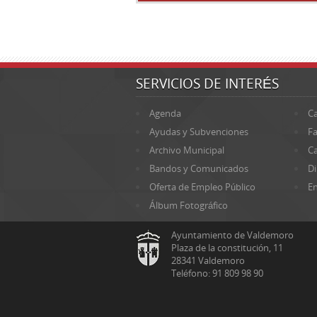
SERVICIOS DE INTERÉS
Agenda
Ca
Ayudas y Subvenciones
Fa
Archivo Municipal
Ca
Bandos y Comunicados
Di
Oferta de Empleo Público
En
Álbum Fotográfico
Ayuntamiento de Valdemoro
Plaza de la constitución, 11
28341 Valdemoro
Teléfono: 91 809 98 90