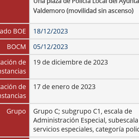
Una plaza de Policía Local del Ayunt
Valdemoro (movilidad sin ascenso)
tado BOE
18/12/2023
BOCM
05/12/2023
tación de
19 de diciembre de 2023
nstancias
tación de
17 de enero de 2023
nstancias
Grupo
Grupo
C; subgrupo C1, escala de
Administración Especial, subescala
servicios especiales,
categoría polic