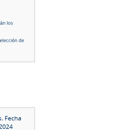
rán los
elección de
s. Fecha
/2024