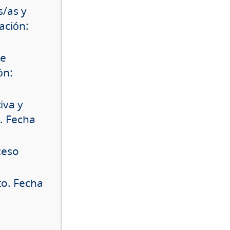
s/as y
ación:
de
ón:
iva y
. Fecha
ceso
o. Fecha