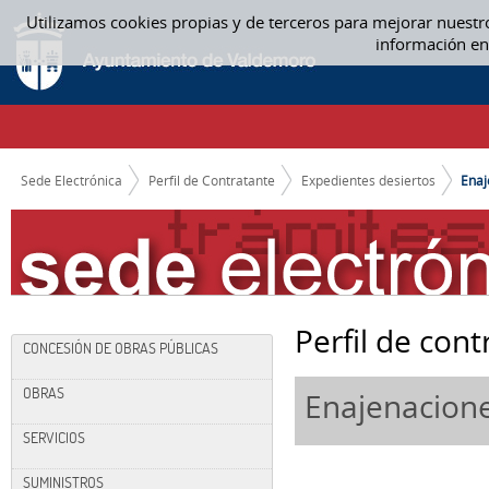
Saltar al contenido
Utilizamos cookies propias y de terceros para mejorar nuestr
ENAJENACIONES
información en
CAMINO DE MIGAS
Sede Electrónica
Perfil de Contratante
Expedientes desiertos
Enaj
Perfil de cont
CONCESIÓN DE OBRAS PÚBLICAS
OBRAS
Enajenacion
SERVICIOS
SUMINISTROS