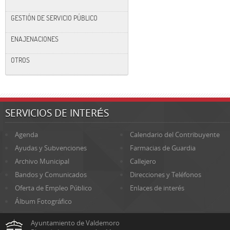
GESTIÓN DE SERVICIO PÚBLICO
ENAJENACIONES
OTROS
SERVICIOS DE INTERÉS
Agenda
Calendario del Contribuyente
Ayudas y Subvenciones
Farmacias de Guardia
Archivo Municipal
Callejero
Bandos y Comunicados
Direcciones y Teléfonos
Oferta de Empleo Público
Enlaces de interés
Álbum Fotográfico
Ayuntamiento de Valdemoro