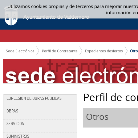
Saltar al contenido
Utilizamos cookies propias y de terceros para mejorar nuestr
OTROS
información en
CAMINO DE MIGAS
Sede Electrónica
Perfil de Contratante
Expedientes desiertos
Otro
Perfil de c
CONCESIÓN DE OBRAS PÚBLICAS
OBRAS
Otros
SERVICIOS
SUMINISTROS