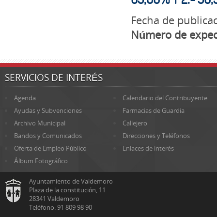
Fecha de publicac
Número de exped
SERVICIOS DE INTERÉS
Agenda
Calendario del Contribuyente
Ayudas y Subvenciones
Farmacias de Guardia
Archivo Municipal
Callejero
Bandos y Comunicados
Direcciones y Teléfonos
Oferta de Empleo Público
Enlaces de interés
Álbum Fotográfico
Ayuntamiento de Valdemoro
Plaza de la constitución, 11
28341 Valdemoro
Teléfono: 91 809 98 90