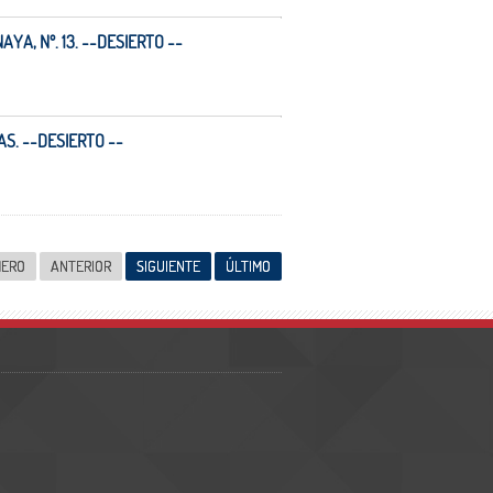
YA, Nº. 13. --DESIERTO --
S. --DESIERTO --
MERO
ANTERIOR
SIGUIENTE
ÚLTIMO