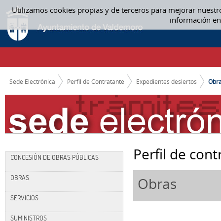
Saltar al contenido
Utilizamos cookies propias y de terceros para mejorar nuestr
OBRAS
información en
CAMINO DE MIGAS
Sede Electrónica
Perfil de Contratante
Expedientes desiertos
Obr
Perfil de cont
CONCESIÓN DE OBRAS PÚBLICAS
OBRAS
Obras
SERVICIOS
SUMINISTROS