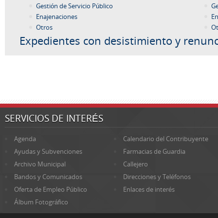
Gestión de Servicio Público
Ge
Enajenaciones
En
Otros
Ot
Expedientes con desistimiento y renunc
SERVICIOS DE INTERÉS
Agenda
Calendario del Contribuyente
Ayudas y Subvenciones
Farmacias de Guardia
Archivo Municipal
Callejero
Bandos y Comunicados
Direcciones y Teléfonos
Oferta de Empleo Público
Enlaces de interés
Álbum Fotográfico