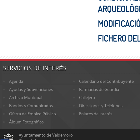
ARQUEOLÓGI
MODIFICACI
FICHERO DE
SERVICIOS DE INTERÉS
Agenda
Calendario del Contribuyente
Ayudas y Subvenciones
Farmacias de Guardia
Archivo Municipal
Callejero
Bandos y Comunicados
Direcciones y Teléfonos
Oferta de Empleo Público
Enlaces de interés
Álbum Fotográfico
Ayuntamiento de Valdemoro