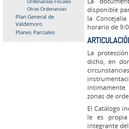
La document
Ordenanzas Fiscales
disponible pa
Otras Ordenanzas
Plan General de
la Concejalí
Valdemoro
horario de 9:
Planes Parciales
ARTICULACIÓ
La protecció
dicho, en do
circunstanc
instrumenta
íntimamente 
zonas de orde
El Catálogo in
le es propi
integrante de