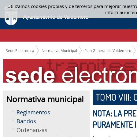
Saltar al contenido
Utilizamos cookies propias y de terceros para mejorar nuestr
TOMO VIII: CATÁLOGO DE BIENES A PROTEGER
información en
CAMINO DE MIGAS
Sede Electrónica
Normativa Municipal
Plan General de Valdemoro
TOMO VIII:
Normativa municipal
NOTA: LA PR
Reglamentos
Bandos
PURAMENTE I
Ordenanzas