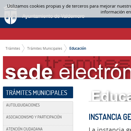
Saltar al contenido
Utilizamos cookies propias y de terceros para mejorar nuestr
EDUCACIÓN
información en
CAMINO DE MIGAS
Trámites
Trámites Municipales
Educación
TRÁMITES MUNICIPALES
AUTOLIQUIDACIONES
INSTANCIA G
ASOCIACIONISMO Y PARTICIPACIÓN
La instancia g
ATENCIÓN CIUDADANA