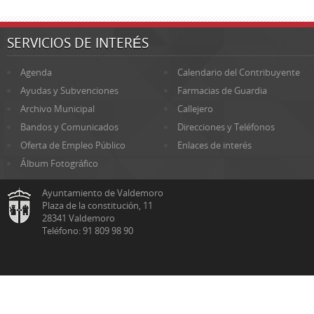
SERVICIOS DE INTERÉS
Agenda
Calendario del Contribuyente
Ayudas y Subvenciones
Farmacias de Guardia
Archivo Municipal
Callejero
Bandos y Comunicados
Direcciones y Teléfonos
Oferta de Empleo Público
Enlaces de interés
Álbum Fotográfico
Ayuntamiento de Valdemoro
Plaza de la constitución, 11
28341 Valdemoro
Teléfono: 91 809 98 90