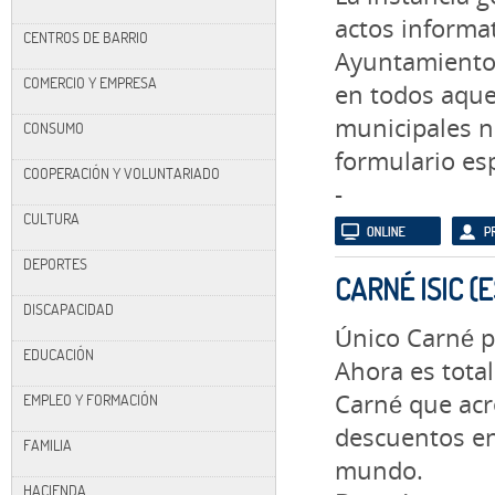
actos informat
CENTROS DE BARRIO
Ayuntamiento 
COMERCIO Y EMPRESA
en todos aquel
municipales n
CONSUMO
formulario esp
COOPERACIÓN Y VOLUNTARIADO
-
CULTURA
DEPORTES
CARNÉ ISIC (
DISCAPACIDAD
Único Carné p
EDUCACIÓN
Ahora es total
Carné que acr
EMPLEO Y FORMACIÓN
descuentos en
FAMILIA
mundo.
HACIENDA